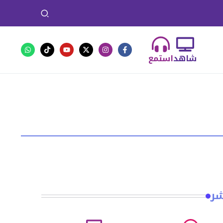
شاهد
استمع
شر