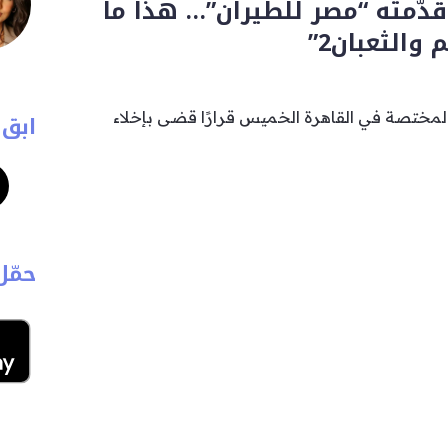
 قدّمته “مصر للطيران”… هذا ما
والثعبان2”
مختصة في القاهرة الخميس قرارًا قضى بإخلاء
ابق 
حمّل