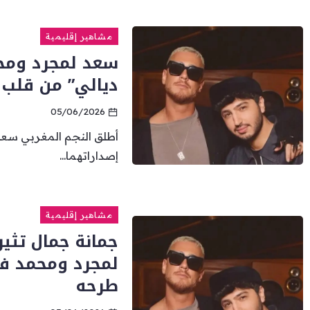
مشاهير إقليمية
سعد لمجرد ومح
ديالي” من قلب 
05/06/2026
أطلق النجم المغربي سعد
إصداراتهما...
مشاهير إقليمية
جمانة جمال تثي
لمجرد ومحمد فض
طرحه