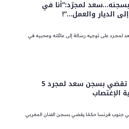
سجنه…سعد لمجرّد:”أنا في
لى الديار والعمل…”!
 لمجرد على توجيه رسالة إلى عائلته ومحبيه في
محكمة فرنسية تقضي بسجن سعد لمجرد 5
 الإغتصاب
 جنوب فرنسا حكمًا يقضي بسجن الفنان المغربي