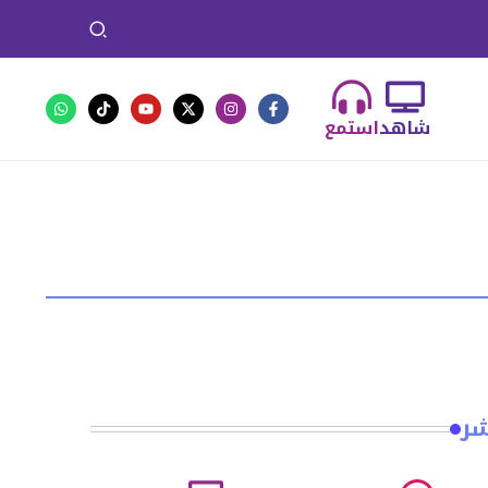
شاهد
استمع
شر