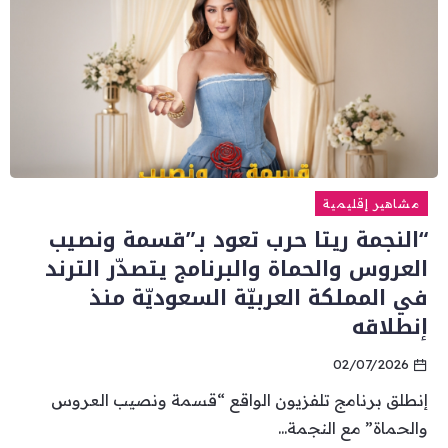
مشاهير إقليمية
“النجمة ريتا حرب تعود بـ”قسمة ونصيب
العروس والحماة والبرنامج يتصدّر الترند
في المملكة العربيّة السعوديّة منذ
إنطلاقه
02/07/2026
إنطلق برنامج تلفزيون الواقع “قسمة ونصيب العروس
والحماة” مع النجمة...