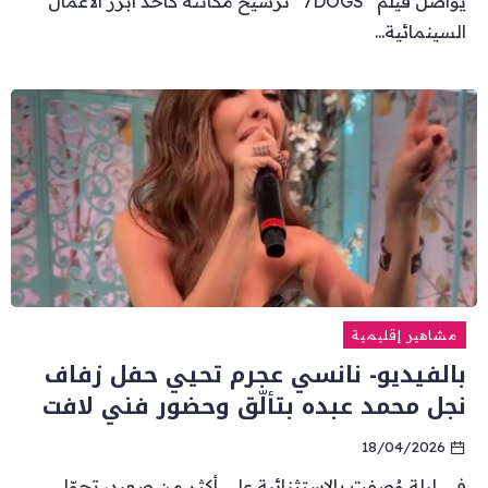
يواصل فيلم “7DOGS” ترسيخ مكانته كأحد أبرز الأعمال
السينمائية...
مشاهير إقليمية
بالفيديو- نانسي عجرم تحيي حفل زفاف
نجل محمد عبده بتألّق وحضور فني لافت
18/04/2026
في ليلة وُصفت بالاستثنائية على أكثر من صعيد، تحوّل