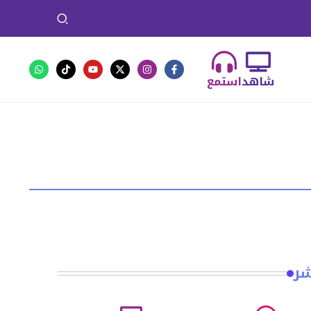
شاهد
استمع
شر