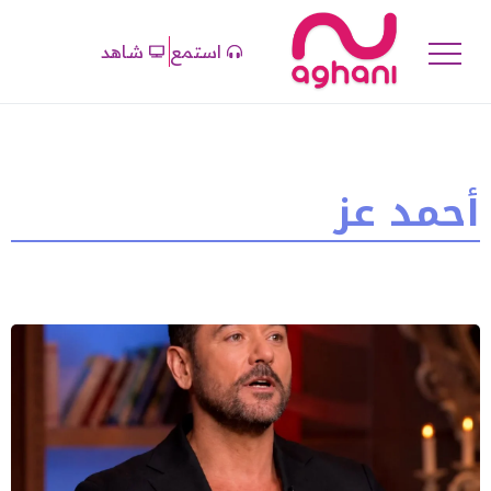
استمع
شاهد
أحمد عز