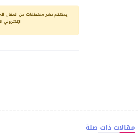
يمكنكم نشر مقتطفات من المقال الحاضر، ما حده الاقصى 25% من مجموع المقا
الإلكتروني ا
مقالات ذات صلة