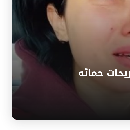
حات حماته