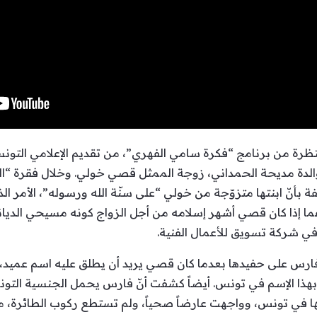
تظرة من برنامج “فكرة سامي الفهري”، من تقديم الإعلامي التو
 والدة مديحة الحمداني، زوجة الممثل قصي خولي. وخلال فقرة “ال
 بأنّ ابنتها متزوّجة من خولي “على سنّة الله ورسوله”، الأمر الذ
ا إذا كان قصي أشهر إسلامه من أجل الزواج كونه مسيحي الديانة.
 شركة تسويق للأعمال الفنية.
فارس على حفيدها بعدما كان قصي يريد أن يطلق عليه اسم عميد، تي
ذا الإسم في تونس. أيضاً كشفت أنّ فارس يحمل الجنسية التونسي