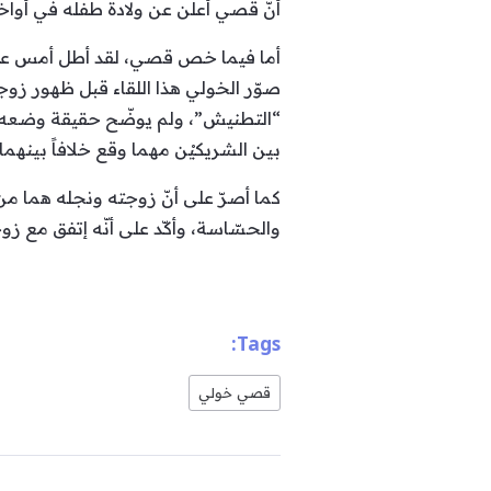
أنّ قصي أعلن عن ولادة طفله في أواخر الع
أما فيما خص قصي، لقد أطل أمس عبر 
صوّر الخولي هذا اللقاء قبل ظهور زوج
“التطنيش”، ولم يوضّح حقيقة وضعه الإ
بين الشريكيْن مهما وقع خلافاً بينهما
كما أصرّ على أنّ زوجته ونجله هما م
والحسّاسة، وأكّد على أنّه إتفق مع 
Tags:
قصي خولي