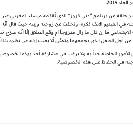
ام 2019.
حلقة من برنامج “دبي كروز” الذي تُقدّمه ميساء المغربي عبر
ته في الفيديو الآنف ذكره، وتحدّث عن زوجته وإبنه حيث قال أنّه 
جتماعي ما إن كان ما زال متزوّجاً أم وقع الطلاق إلّا أنّه صرّح 
 من أجل الطفل الذي يجمعهما وتمنّى ألا يغيب إبنه عن نظره بتاتاً.
ن الأمور الخاصة جداً به ولا يرغب في مشاركة أحد بهذه الخصوصي
زوجته في الحفاظ على هذه الخصوصية.