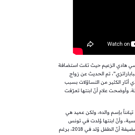
نسي هادي الزعيم حيث تمّت استضافة
باباراتزي”، تم الحديث عن زواج
ي أثار الكثير من التساؤلات بسبب
 وأوضحت علام أنّ ابنتها تعرّفت
مّناً بإسم والده، ولكن عميد هي
ة، وأنّ ابنتها وُلدت في تونس
وليس في أميركا، لأنها حضرت لزيارتها في تونس، وواجهت عارضاً صحياً، ولم تستطع ركوب الطائرة، مضيفة أنّ الطفل وُلد في 2018، برغم