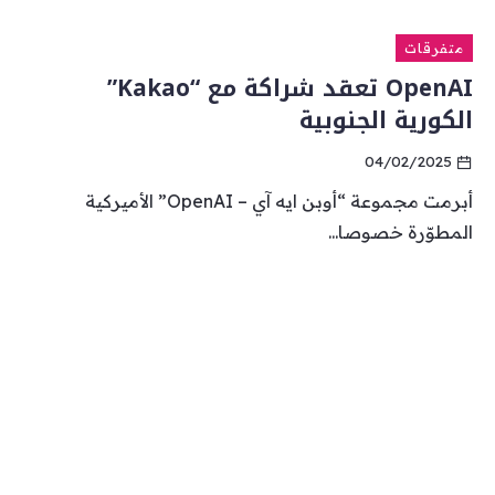
متفرقات
OpenAI تعقد شراكة مع “Kakao”
الكورية الجنوبية
04/02/2025
أبرمت مجموعة “أوبن ايه آي – OpenAI” الأميركية
المطوّرة خصوصا...