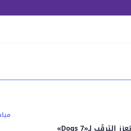
مبا
الترقّب لـ«7 Dogs»