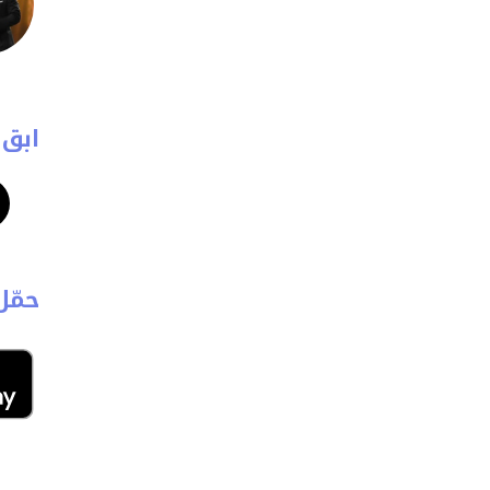
ابق 
حمّل