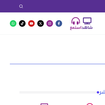
شاهد
استمع
شر