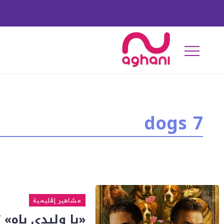
7 dogs
مشاهير إقليمية
«يا وليدي ياه» تعزز 