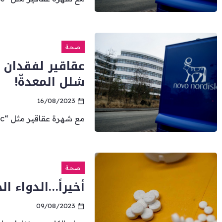
صحة
عقاقير لفقدان 
شلل المعدةّ!
16/08/2023
مع شهرة عقاقير مثل “Ozempic” أو “Wegovy ” التي اكتسبت...
صحة
أخيراً…الدواء ا
09/08/2023