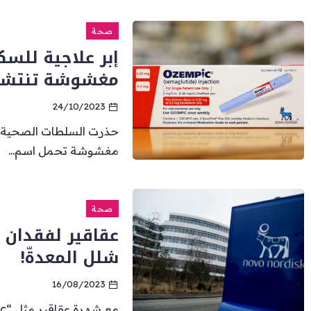
صحة
إبر علاجية للس
مغشوشة تنتشر 
24/10/2023
حذرت السلطات الصحية الأ
مغشوشة تحمل اسم...
صحة
عقاقير لفقدان 
شلل المعدةّ!
16/08/2023
مع شهرة عقاقير مثل “Ozempic” أو “Wegovy ” التي اكتسبت...