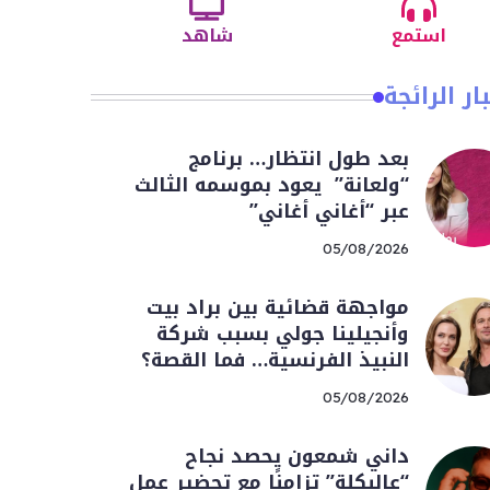
استمع
شاهد
ار الرائجة
بعد طول انتظار… برنامج
“ولعانة” يعود بموسمه الثالث
عبر “أغاني أغاني”
05/08/2026
مواجهة قضائية بين براد بيت
وأنجيلينا جولي بسبب شركة
النبيذ الفرنسية… فما القصة؟
05/08/2026
داني شمعون يحصد نجاح
“عالبكلة” تزامنًا مع تحضير عمل