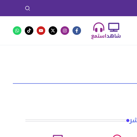
شاهد
استمع
شر