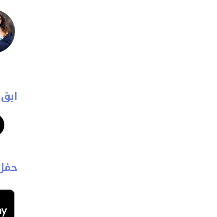
ابق 
حمّل