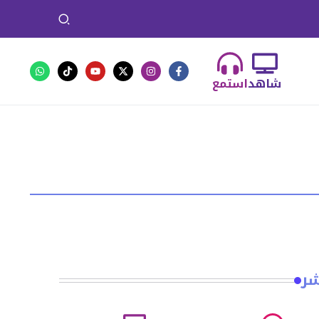
شاهد
استمع
شر