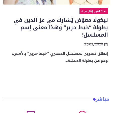
مشاهير إقليمية
نيكولا معوّض يُشارِك مي عز الدين في
بطولة “خيط حرير” وهذا معنى إسم
المسلسل!
27/02/2020
إنطلق تصوير المسلسل المصري “خيط حرير” بالأمس،
وهو من بطولة الممثلة...
مباشر