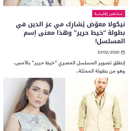
مشاهير إقليمية
نيكولا معوّض يُشارِك مي عز الدين في
بطولة “خيط حرير” وهذا معنى إسم
المسلسل!
27/02/2020
إنطلق تصوير المسلسل المصري “خيط حرير” بالأمس،
وهو من بطولة الممثلة...