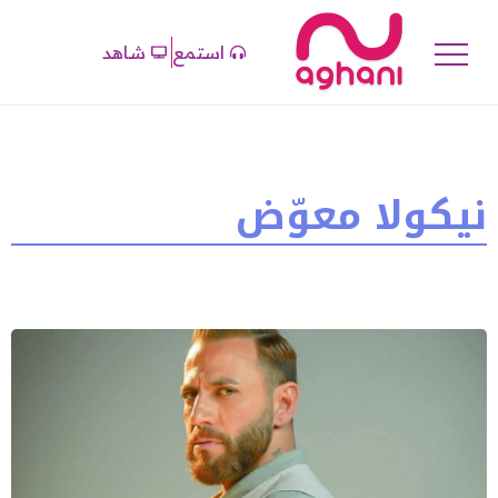
استمع
شاهد
نيكولا معوّض