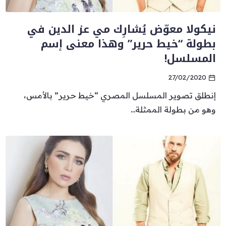
نيكولا معوّض يُشارِك مي عز الدين في
بطولة “خيط حرير” وهذا معنى إسم
المسلسل!
27/02/2020
إنطلق تصوير المسلسل المصري “خيط حرير” بالأمس،
وهو من بطولة الممثلة...