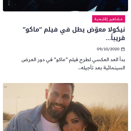
مشاهير إقليمية
نيكولا معوّض يطل في فيلم “ماكو”
قريباً…
09/10/2020
بدأ العد العكسي لطرح فيلم “ماكو” في دور العرض
السينمائية بعد تأجيله...