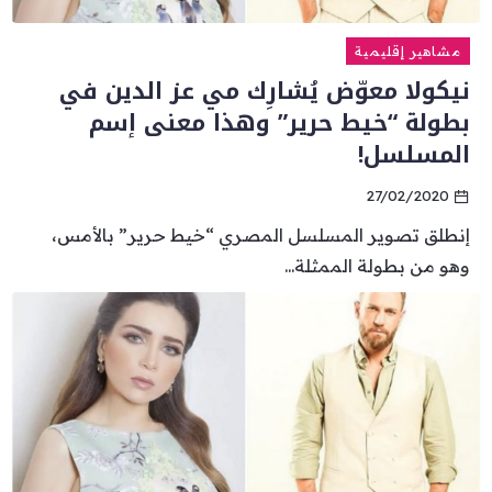
مشاهير إقليمية
نيكولا معوّض يُشارِك مي عز الدين في
بطولة “خيط حرير” وهذا معنى إسم
المسلسل!
27/02/2020
إنطلق تصوير المسلسل المصري “خيط حرير” بالأمس،
وهو من بطولة الممثلة...