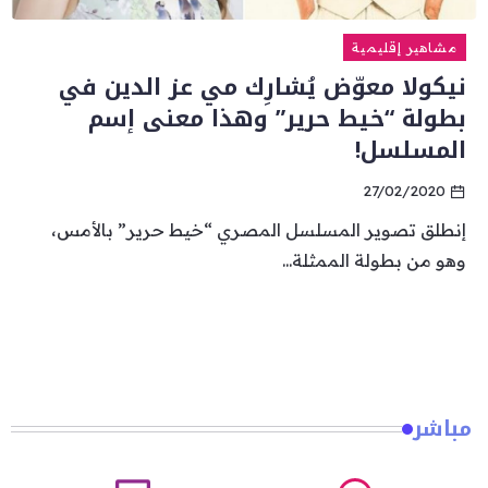
مشاهير إقليمية
نيكولا معوّض يُشارِك مي عز الدين في
بطولة “خيط حرير” وهذا معنى إسم
المسلسل!
27/02/2020
إنطلق تصوير المسلسل المصري “خيط حرير” بالأمس،
وهو من بطولة الممثلة...
مباشر