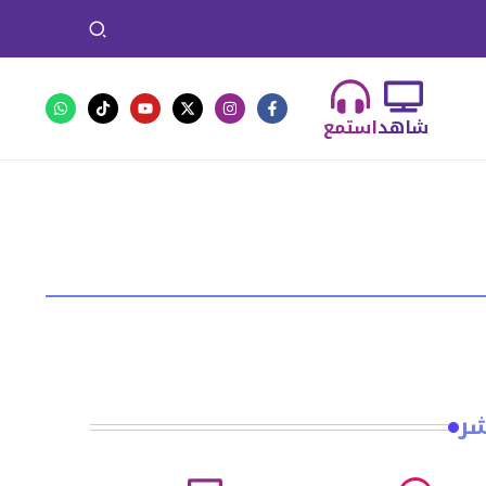
شاهد
استمع
شر