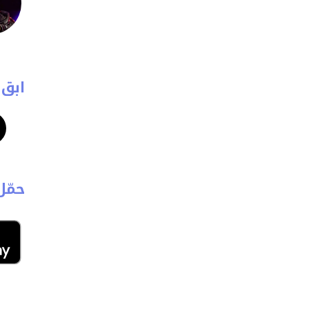
ابق 
حمّل