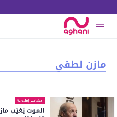
مازن لطفي
مشاهير إقليمية
الموت يُغيّب م