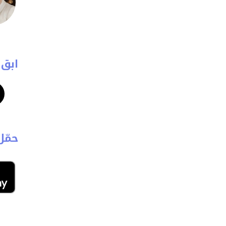
ابق 
حمّل