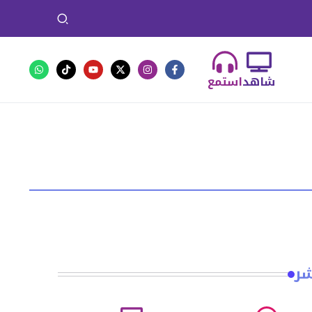
شاهد
استمع
شر