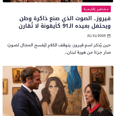
مشاهير إقليمية
فيروز.. الصوت الذي صنع ذاكرة وطن
ويحتفل بعيده الـ91 كأيقونة لا تُقارن
21/11/2025
حين يُذكر اسم فيروز، يتوقف الكلام ليُفسح المجال لصوتٍ
صار جزءًا من هوية لبنان...