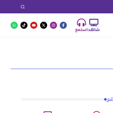
شاهد
استمع
شر