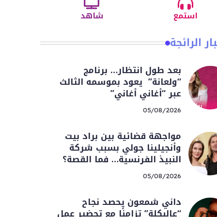
استمع
شاهد
ار الرائجة
بعد طول انتظار… برنامج
“ولعانة” يعود بموسمه الثالث
عبر “أغاني أغاني”
05/08/2026
مواجهة قضائية بين براد بيت
وأنجيلينا جولي بسبب شركة
النبيذ الفرنسية… فما القصة؟
05/08/2026
داني شمعون يحصد نجاح
“عالبكلة” تزامنًا مع تحضير عمل