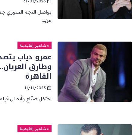
31/01/2026
يواصل النجم السوري جمال
عن...
مشاهير إقليمية
عمرو دياب يتصد
وطارق العريان…
القاهرة
11/11/2025
احتفل صنّاع وأبطال فيلم “السلم والثعبا
مشاهير إقليمية