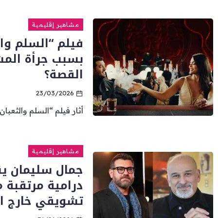
مشاهير إقليمية
بسبب جرأة الم
القصة؟
23/03/2026
أثار فيلم “السلم والثعبان2” بطولة الممثل المصري عمرو يوسف والممثلة...
مشاهير إقليمية
جمال سليمان ي
درامية مرتقبة
تشويقي خارج ا