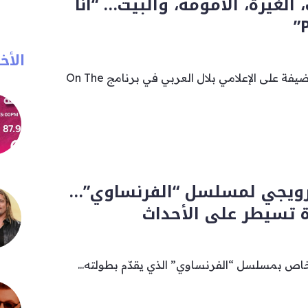
لغيرة، الأمومة، والبيت… “أنا
الأخب
حلّت الفنانة كندة علوش ضيفة على الإعلامي بلال العربي في برنامج On The
ترويجي لمسلسل “الفرنساوي”…
ة تسيطر على الأحداث
لخاص بمسلسل “الفرنساوي” الذي يقدّم بطولته...