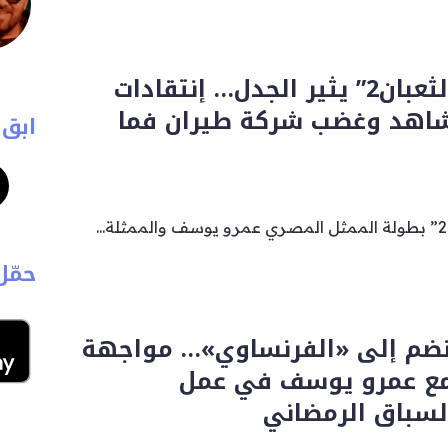
فيلم “السلم والثعبان2” يثير الجدل… إنتقادات
شاهد وغضب شركة طيران فما
ابق 
حمّل
نضم إلى «الفرنساوي»… مواجهة
 مع عمرو يوسف في عمل
لسباق الرمضاني