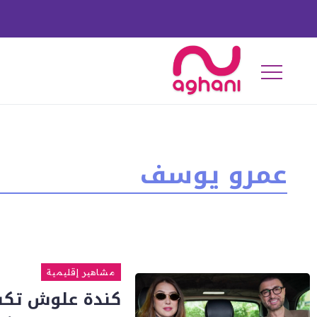
عمرو يوسف
مشاهير إقليمية
كندة علوش تكشف 