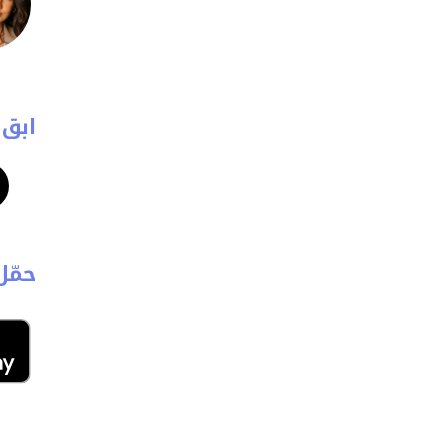
ابق 
حمّل