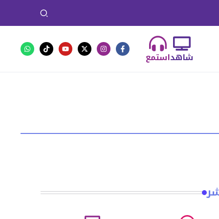
شاهد
استمع
شر