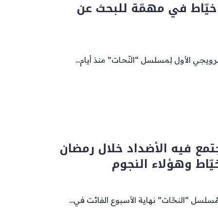
خيّاط في مهمّة للبحث عن
ترويجي الأول لِمسلسل “النّحات” منذ أيام...
جتمع فيه الأضداد خلال رمضان
سلسل “النحّات” نهاية الأسبوع الفائت في...