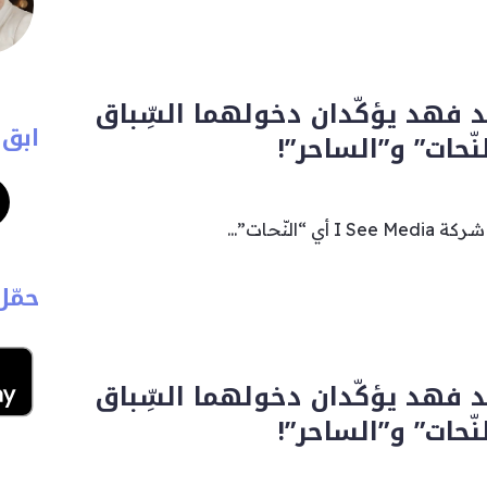
د فهد يؤكّدان دخولهما السِّباق
ابق 
ّحات” و”الساحر”!
“النّحات”...
حمّل
د فهد يؤكّدان دخولهما السِّباق
ّحات” و”الساحر”!