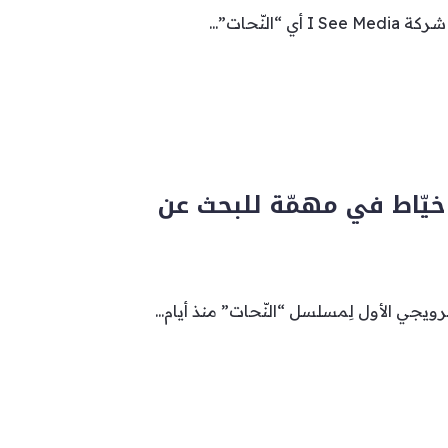
“النّحات”...
خيّاط في مهمّة للبحث عن
ترويجي الأول لِمسلسل “النّحات” منذ أيام...