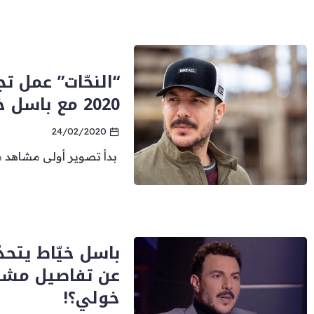
“النحّات” عمل ت
2020 مع باسل خيّاط وهؤلاء النجوم
24/02/2020
بدأ تصوير أولى مشاهد مُ
باسل خيّاط يتحد
عن تفاصيل مشا
خولي؟!