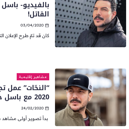
بالفيديو- باسل 
القاتل!
03/04/2020
كان قد تمّ طرح الإعلان ال
مشاهير إقليمية
“النحّات” عمل ت
2020 مع باسل خيّاط وهؤلاء النجوم
24/02/2020
بدأ تصوير أولى مشاهد مُ