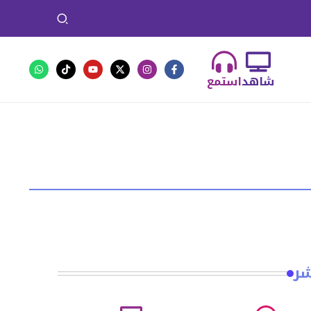
شاهد
استمع
شر