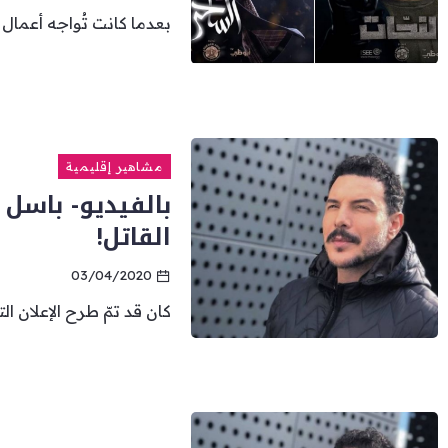
بعدما كانت تُواجه أعمال شركة I See Media أي 
مشاهير إقليمية
بالفيديو- باسل 
القاتل!
03/04/2020
كان قد تمّ طرح الإعلان ال