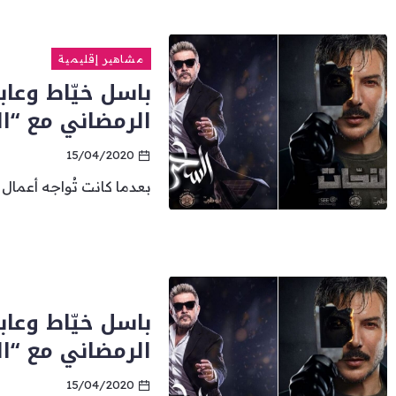
مشاهير إقليمية
باسل خيّاط وعاب
الرمضاني مع “الن
15/04/2020
بعدما كانت تُواجه أعمال شركة I See Media أي 
باسل خيّاط وعاب
الرمضاني مع “الن
15/04/2020