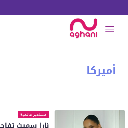
أميركا
مشاهير عالمية
نارا سميث تفاج