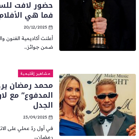
حضور لافت للسين
فما هي الأفلام 
20/12/2025
ضمن جوائز...
مشاهير إقليمية
محمد رمضان يردّ
المدفوع” مع لار
الجدل
23/09/2025
في أول ردّ عملي على الا
رمضان...