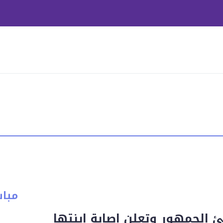
مبا
ئ الجمهور وتعلن إصابة ابنتها