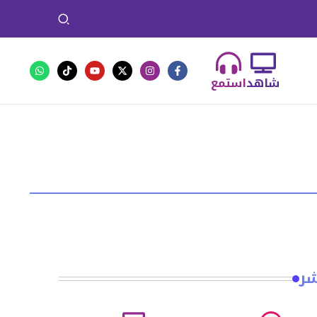
شاهد
استمع
شر