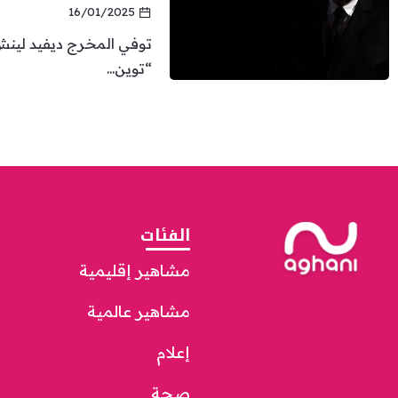
16/01/2025
توفي المخرج ديفيد لينش،
“توين...
الفئات
مشاهير إقليمية
مشاهير عالمية
إعلام
صحة