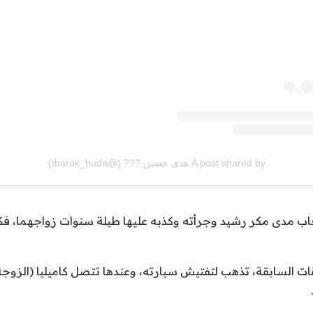
A post shared by هدى حسين ??? (@tbarak_huda)
اب مدى مكر رشيد وجرأته وكذبه عليها طيلة سنوات زواجهما، فكا
ت السابقة، تذهب لتفتيش سيارته، وعندها تتصل كاميليا (الزوجة