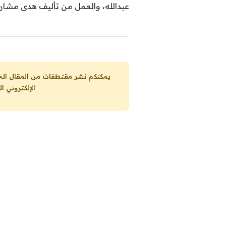
عبدالله، والعمل من تأليف هدى مشاري
يمكنكم نشر مقتطفات من المقال الحاضر، ما حده الاقصى 25% من مجموع المقا
الإلكتروني ا