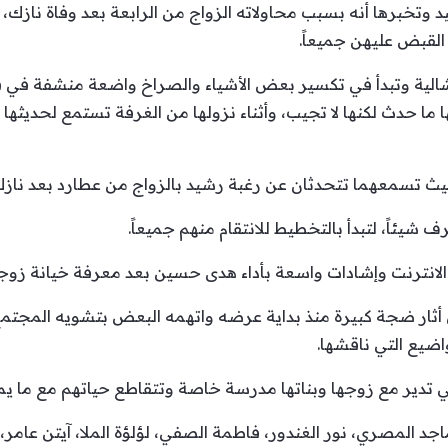
تخبرها أنه بسبب محاولاته الزواج من الرابعة بعد وفاة نازك، ا
لقبض عليهن جميعاً.
لشالية وتبدأ في تكسير بعض الأشياء والصراخ واضعة منشفة في ف
ها ما حدث لكنها لا تجيب، وأثناء نزولها من الغرفة تستمع لحديثها
حيث تسمعهما تتحدثان عن رغبة رشيد بالزواج من عطارد بعد نازك
ف شيئاً، لتبدأ بالتخطيط للانتقام منهم جميعاً.
د الانترنت وإشادات واسعة بأداء هدى حسين بعد معرفة خيانة زوجه
أثار ضجة كبيرة منذ بداية عرضه واتهمه البعض بتشويه المجتمع 
ضيع التي ناقشها.
 تدير مع زوجها وبناتها مدرسة خاصة وتتقاطع حياتهم مع ما يمر
المصري، نور الغندور، فاطمة الصفي، لؤلؤة الملا، آيتن عامر،