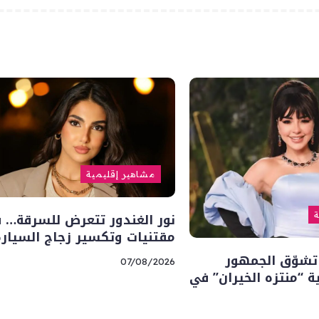
مشاهير إقليمية
نور الغندور تتعرض للسرقة… 
ة
مقتنيات وتكسير زجاج السيارة
تشوّق الجمهور
07/08/2026
“منتزه الخيران” في