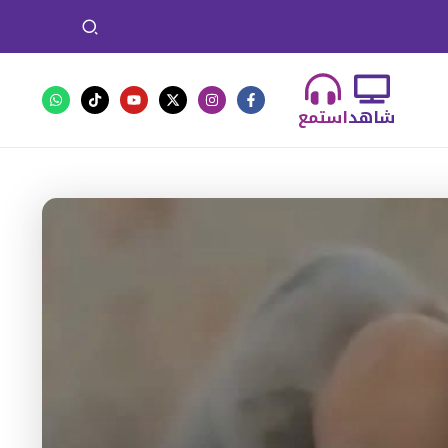
شاهد
استمع