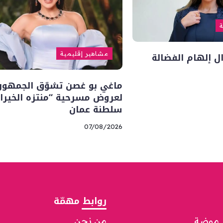
ة
ل إلهام الفضالة
مشاهير إقليمية
ماغي بو غصن تشوّق الجمهور
لعروض مسرحية “منتزه الخيرا
سلطنة عمان
07/08/2026
روابط مهمّة
موضة
من نحن