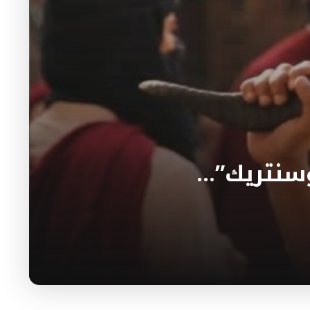
وسنتريك”…