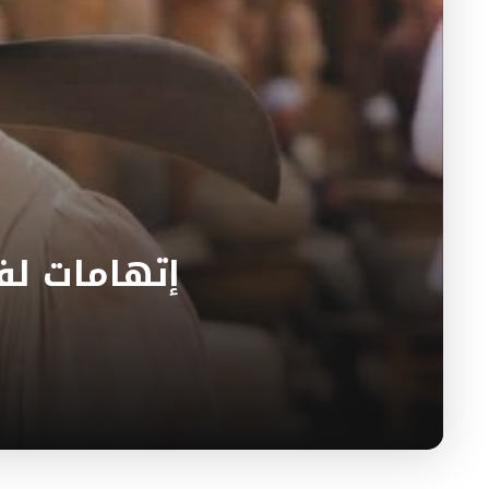
إتهامات لف