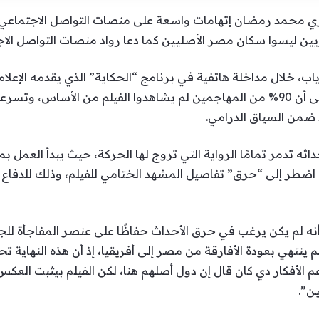
ري محمد رمضان إتهامات واسعة على منصات التواصل الاجتماعي 
ريين ليسوا سكان مصر الأصليين كما دعا رواد منصات التواصل الاج
ب، خلال مداخلة هاتفية في برنامج “الحكاية” الذي يقدمه الإعلا
من ظاهرة الأحكام المسبقة، مشيرًا إلى أن 90% من المهاجمين لم يشاهدوا الفيلم من
ضمن السياق الدرامي.
ثه تدمر تمامًا الرواية التي تروج لها الحركة، حيث يبدأ العمل
اضطر إلى “حرق” تفاصيل المشهد الختامي للفيلم، وذلك للدفاع عن
 لم يكن يرغب في حرق الأحداث حفاظًا على عنصر المفاجأة للجمه
يلم ينتهي بعودة الأفارقة من مصر إلى أفريقيا، إذ أن هذه النهاية تح
يدعم الأفكار دي كان قال إن دول أصلهم هنا، لكن الفيلم بيثبت العك
ن”.