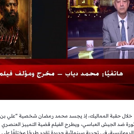
تدور أحداث فيلم “أسد” في عام 1280 خلال حقبة المماليك، إذ يجسد محمد رمضان شخصية
ثورة ضد الجيش العباسي، ويطرح الفيلم قضية التمييز العنصري و
لرومانسية، في تجربة سينمائية جديدة تقدم طرحًا مختلفًا على 