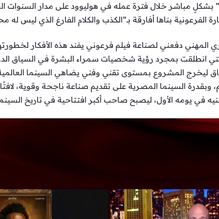
 بشكلٍ مباشر خلال فترة عمله في هوليوود على مدار السنوات الخ
الفرعونية بناها أفارقة بـ”الكذب والكلام الفارغ الذي ليس له محلً
 المهني دفعني لصناعة فيلم فرعوني يفند هذه الأفكار لخطورته
لتي انطلقت بمجرد رؤية شخصيات سمراء البشرة في السياق الدرامي،
ق ليخرج المشروع بمستوى تقني وفني يضاهي السينما العالمية، 
، وبقدرة السينما المصرية على تقديم صناعة ناجحة وقوية، لافتً