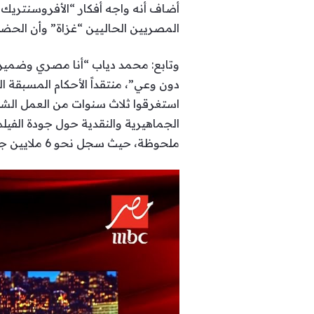
أضاف أنه واجه أفكار “الأفروسنتريك”
المصريين الحاليين “غزاة” وأن الحضارة 
وتابع: محمد دياب “أنا مصري وضميري
دون وعي”، منتقداً الأحكام المسبقة ا
استغرقوا ثلاث سنوات من العمل الشا
الجماهيرية والنقدية حول جودة الفيلم
ملحوظة، حيث سجل نحو 6 ملايين جنيه في يومه الأول، ليصبح صاحب أكبر افتتاحية في تاريخ السينما المصرية خارج مواسم الأعياد”.