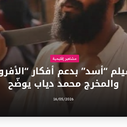
مشاهير إقليمية
يلم “أسد” بدعم أفكار “الأفر
والمخرج محمد دياب يوضّح
16/05/2026