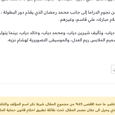
ن نجوم الدراما إلى جانب محمد رمضان الذي يقدّم دور البطولة ،
لام مبارك، علي قاسم، وغيرهم .
 دياب، وتأليف شيرين دياب، ومحمد دياب، وخالد دياب، بينما يتول
ميم الملابس ريم العدل، والموسيقى التصويرية لهشام نزيه.
ل، شرط: ذكر اسم المؤلف والناشر ووضع رابط
لذي يحيل الى مكان مصدر المقال، تحت طائلة تطبيق احكام قانون حماية الملك