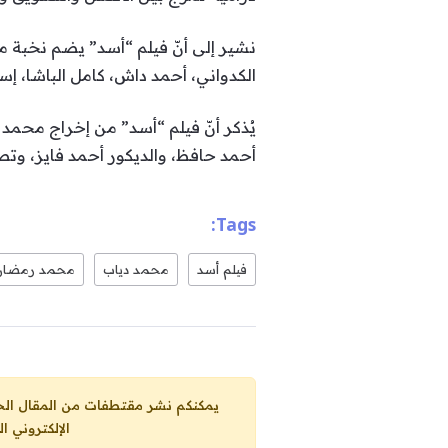
نشير إلى أنّ فيلم “أسد” يضم نخبة م
الكدواني، أحمد داش، كامل الباشا، إس
يُذكر أنّ فيلم “أسد” من إخراج محمد
أحمد حافظ، والديكور أحمد فايز، وتص
Tags:
فيلم أسد
محمد دياب
محمد رمضان
يمكنكم نشر مقتطفات من المقال الحاضر، ما حده الاقصى 25% من مجموع المقا
الإلكتروني ا