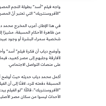
واجه فيلم “أسد” بطولة النجم المص
“الأفروسنتريك” التي تعتبر أنّ المص
في هذا الإطار، أعرب المخرج محمد ديا
شخصية سمراء البشرة أو وجود عبيد 
وأوضح دياب أن فكرة فيلم” أسد” وأحدا
لأفارقة وجلبهم إلى مصر كعبيد، فيما 
على منصات التواصل الاجتماعي.
أكمل محمد دياب حديثه حيث أوضح أنه
المسبقة دفعته للرد، لافتًا إلى أن الف
“الأفروسنتريك”، قائلًا: “لو الفيلم ب
الأحداث ليسوا من سكان مصر الأصليي