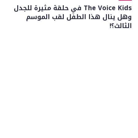
The Voice Kids في حلقة مثيرة للجدل
وهل ينال هذا الطفل لقب الموسم
الثالث؟!
20/01/2020
كان قد إنطلق عرض الموسم الثالث من برنامج هواة الغناء
لفئة الصغار The Voice Kids...