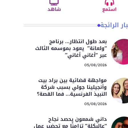
استمع
شاهد
ار الرائجة
بعد طول انتظار… برنامج
“ولعانة” يعود بموسمه الثالث
عبر “أغاني أغاني”
05/08/2026
مواجهة قضائية بين براد بيت
وأنجيلينا جولي بسبب شركة
النبيذ الفرنسية… فما القصة؟
05/08/2026
داني شمعون يحصد نجاح
“عالبكلة” تزامنًا مع تحضير عمل