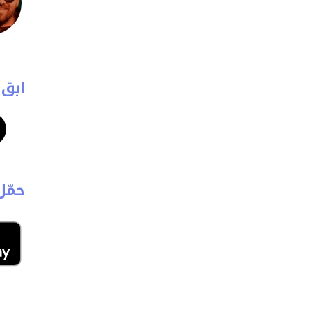
ابق 
حمّل