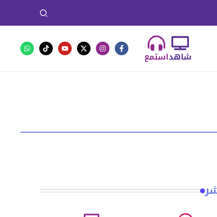
شاهد
استمع
شر