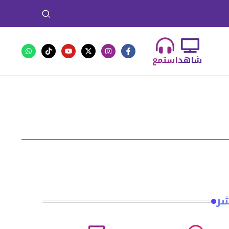
شاهد
استمع
شر