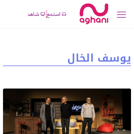
استمع
شاهد
يوسف الخال