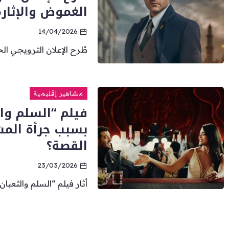
الغموض والإثار
14/04/2026
طُرح الإعلان الترويجي ا
مشاهير إقليمية
بسبب جرأة الم
القصة؟
23/03/2026
أثار فيلم “السلم والثعبان2” بطولة الممثل المصري عمرو يوسف والممثلة...