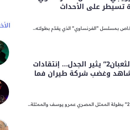
ة تسيطر على الأحداث
الأخب
لخاص بمسلسل “الفرنساوي” الذي يقدّم بطولته...
فيلم “السلم والثعبان2” يثير الجدل… إنتقادات
شاهد وغضب شركة طيران فما