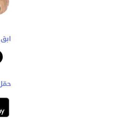
ابق 
حمّل