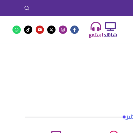
شاهد
استمع
شر