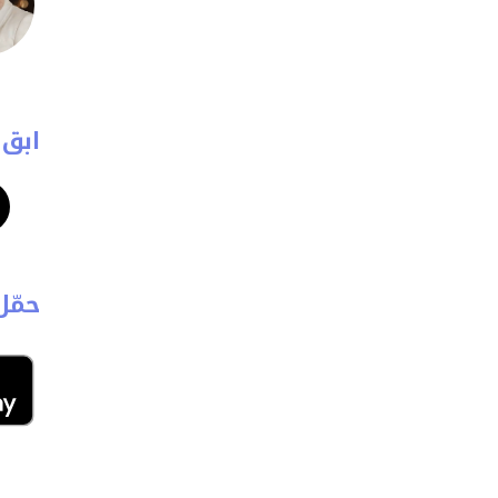
ابق 
حمّل