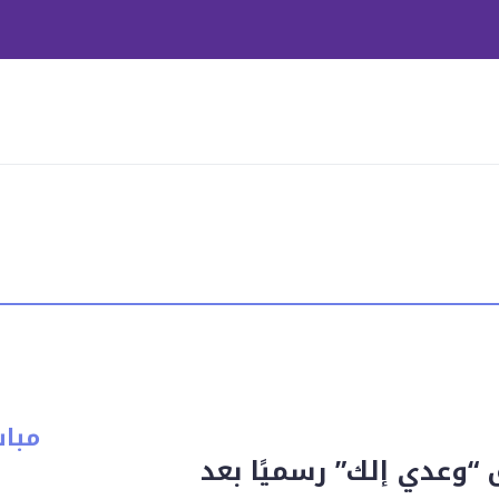
مبا
ق “وعدي إلك” رسميًا بعد