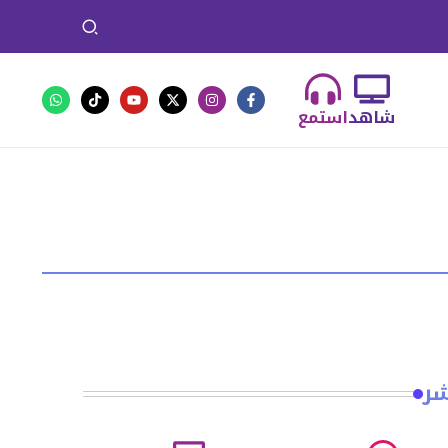
شاهد
استمع
شر