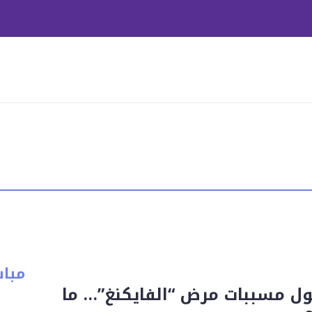
مبا
ل مسببات مرض “الفايكنغ”… ما