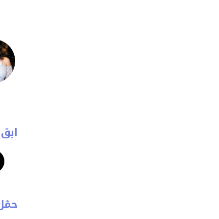
ابق 
حمّل