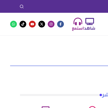
شاهد
استمع
شر