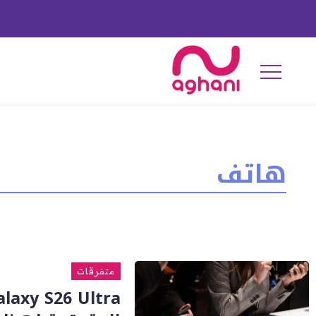
هاتف
متفرقات