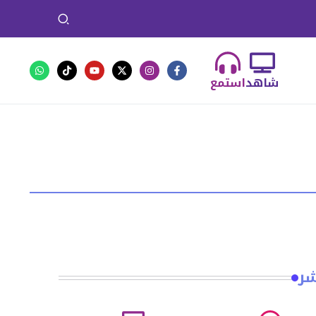
شاهد
استمع
شر