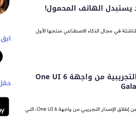
يستبدل الهاتف المحمول!
لقت شركة Humane الناشئة في مجال الذكاء الاصطناعي منتجها الأول
ابق 
إطلاق النسخة التجريبية من واجهة One UI 6
حمّل
أعلنت شركة سامسونج عن إطلاق الإصدار التجريبي من واجهة One UI 6، التي