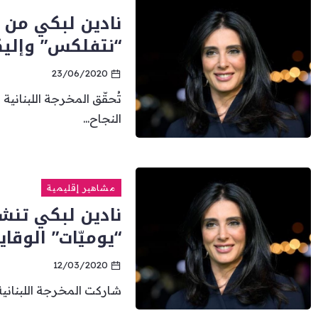
نادين لبكي من ا
“نتفلكس” وإليك
23/06/2020
تُحقّق المخرجة اللبنانية
النجاح...
مشاهير إقليمية
نادين لبكي تنش
“يوميّات” الوقاي
12/03/2020
شاركت المخرجة اللبنانية 