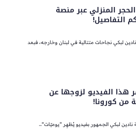
لحجر المنزلي عبر منصة
م التفاصيل!
 نادين لبكي نجاحات متتالية في لبنان وخارجه، فبعد
ر هذا الفيديو لزوجها عن
ة من كورونا!
نادين لبكي الجمهور بفيديو يُظهِر “يوميّات”...