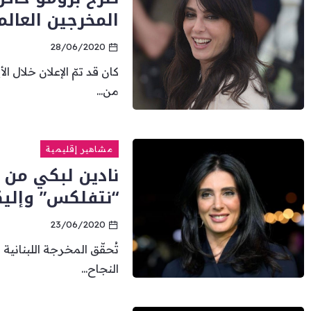
المخرجين العالم
28/06/2020
من...
مشاهير إقليمية
نادين لبكي من ا
“نتفلكس” وإليك
23/06/2020
تُحقّق المخرجة اللبنانية
النجاح...