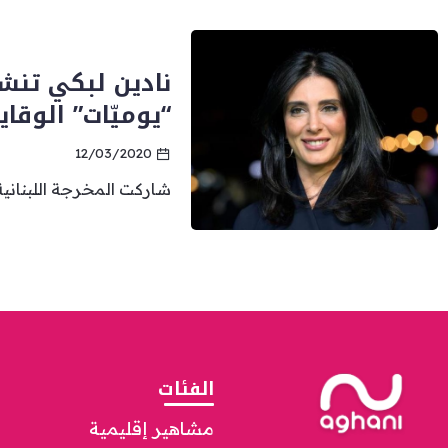
نادين لبكي تنش
“يوميّات” الوقاي
12/03/2020
شاركت المخرجة اللبنانية 
الفئات
مشاهير إقليمية