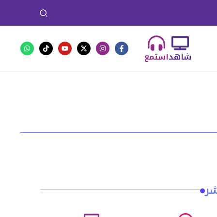
شاهد
استمع
شر