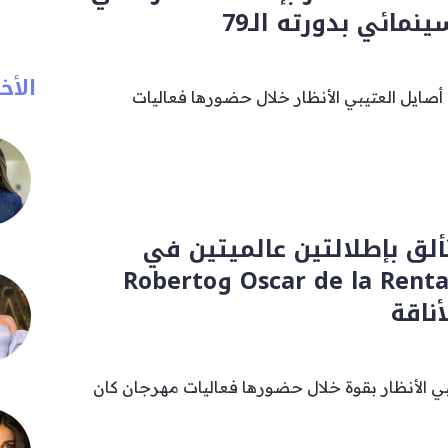
مائي بدورته الـ79
الأخب
صايل العتيبي الأنظار خلال حضورها فعاليات
لق بإطلالتين عالميتين في
مهرجان كان.. وOscar de la Renta وRoberto
 الأنظار بقوة خلال حضورها فعاليات مهرجان كان