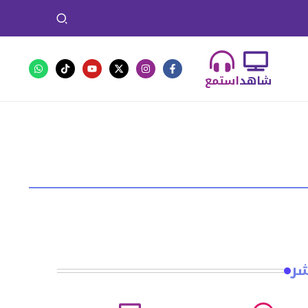
شاهد
استمع
شر