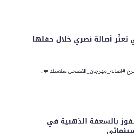
تعثّر أصالة نصري خلال حفلها
رح #اصاله_مهرجان_الفصحى سلامتك ❤️...
فوز بالسعفة الذهبية في
ينمائي