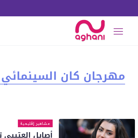
مهرجان كان السينمائي
مشاهير إقليمية
أصايل العتيبي 