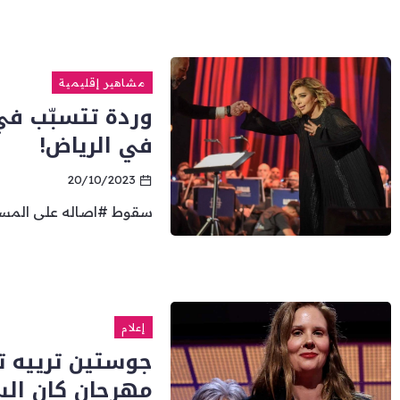
مشاهير إقليمية
وردة تتسبّب في 
في الرياض!
20/10/2023
سقوط #اصاله على المس
إعلام
جوستين ترييه ت
مهرجان كان الس