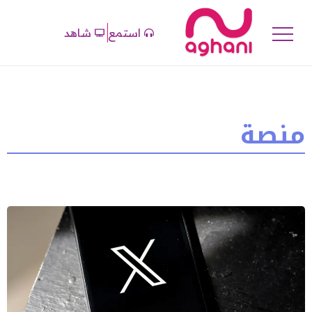
استمع
شاهد
منصة