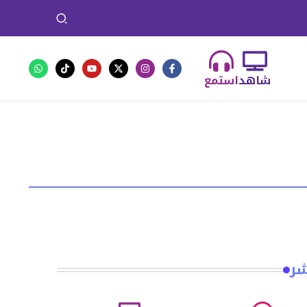
شاهد
استمع
شر