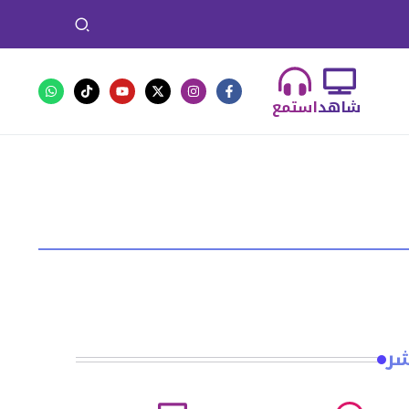
شاهد
استمع
شر