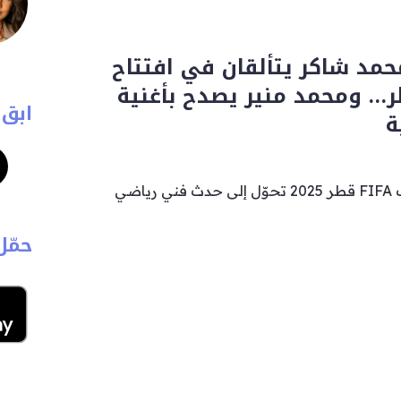
د شاكر يتألقان في افتتاح
… ومحمد منير يصدح بأغنية
ابق 
ة
افتتاح بطولة كأس العرب FIFA قطر 2025 تحوّل إلى حدث فني رياضي
حمّل