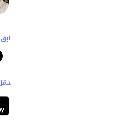
ابق 
حمّل