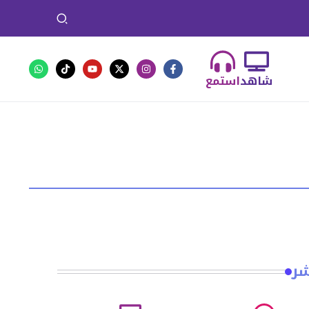
شاهد
استمع
شر