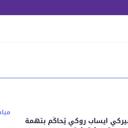
مبا
يركي ايساب روكي يُحاكَم بتهمة