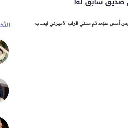
ى صديق سابق له!
الأخب
 أمس سيُحاكَم مغني الراب الأميركي ايساب