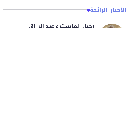
الأخبار الرائجة
رحيل المايسترو عبد الرزاق
العزاوي… وداعًا لرائد الموسيقى
السيمفونية العراقية
07/08/2026
محمود حميدة يخطف الأنظار
برقصة مؤثرة مع ابنته في حفل
زفافها
07/08/2026
سوري نويل تبدأ مشوارها الفني…
ابنة توم كروز تخوض أولى تجاربها
المسرحية
07/08/2026