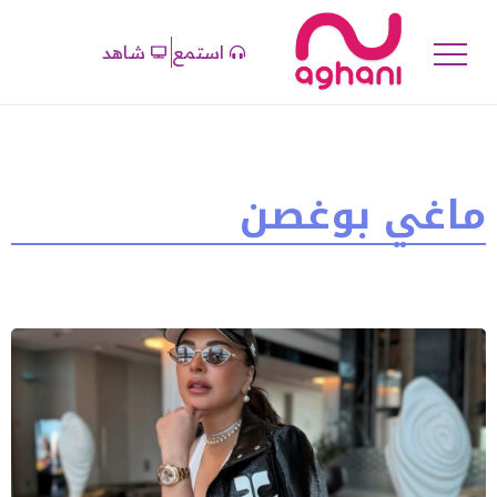
استمع
شاهد
ماغي بوغصن