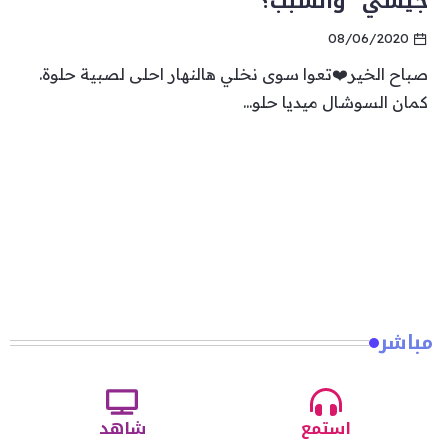
جيسي” والسبب؟
08/06/2020
صباح الخير❤️تعوا سوى نخلي هالنهار احلى لصبية حلوة.
كمان السوشال ميديا حلو...
مباشر
استمع
شاهد