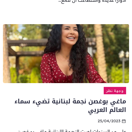
أدواراً عديدة واستطاعت أن تلمع...
وجهة نظر
ماغي بوغصن نجمة لبنانية تضيء سماء
العالم العربي
25/04/2023
على مر السنوات لعبت النجمة اللبنانية ماغي بو غصن