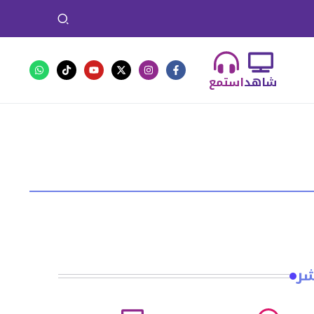
شاهد
استمع
شر