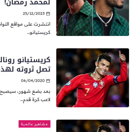
لمحمد رمضان!
25/12/2023
انتشرت على مواقع التواص
كريستيانو...
كريستيانو رونال
تصل ثروته لهذه
06/04/2020
بعد بضع شهور، سيصبح نجم
لاعب كرة قدم...
مشاهير عالمية