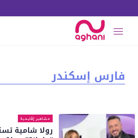
فارس إسكندر
مشاهير إقليمية
رولا شامية تس