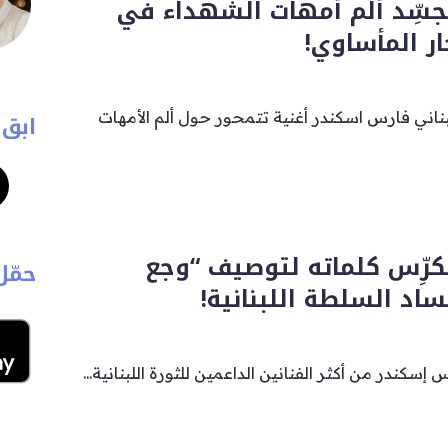
جسِّد ألم أمهات الشهداء في
ار المأساوي!
لبناني فارس اسكندر أغنية تتمحور حول ألم الأمهات
ابق 
كرِّس كلماته لتوصيف “وجع
حمّل
اد السلطة اللبنانية!
رس إسكندر من أكثر الفنانين الداعمين للثورة اللبنانية...