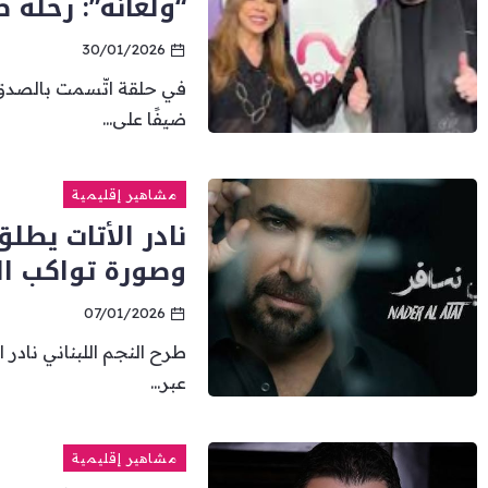
“ولعانة”: رحلة ص
30/01/2026
في حلقة اتّسمت بالصدق 
ضيفًا على...
مشاهير إقليمية
نادر الأتات يطل
وصورة تواكب ال
07/01/2026
طرح النجم اللبناني نادر 
عبر...
مشاهير إقليمية