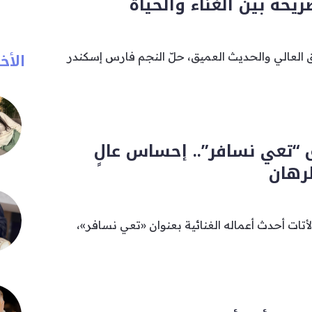
ريحة بين الغناء والحياة
الأخب
العالي والحديث العميق، حلّ النجم فارس إسكندر
ق “تعي نسافر”.. إحساس عالٍ
رهان
الأتات أحدث أعماله الغنائية بعنوان «تعي نسافر»،