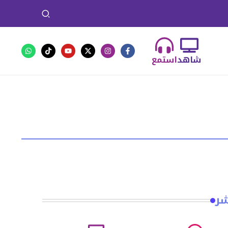
شاهد
استمع
شر