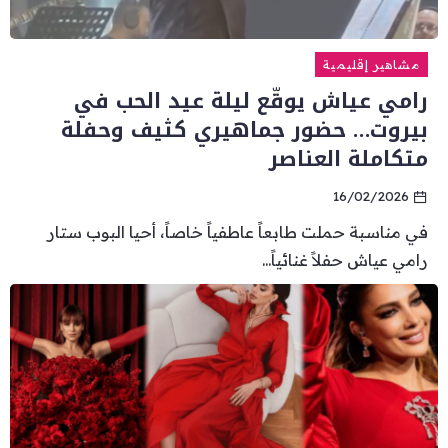
مشاهير إقليمية
رامي عياش يوقّع ليلة عيد الحب في
بيروت… حضور جماهيري كثيف وحفلة
متكاملة العناصر
16/02/2026
في مناسبة حملت طابعاً عاطفياً خاصاً، أحيا البوب ستار
رامي عياش حفلاً غنائياً...