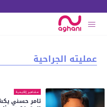
عمليته الجراحية
مشاهير إقليمية
تامر حسني يكشف