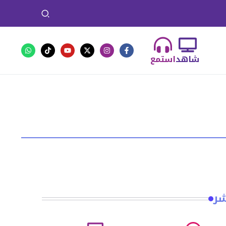
شاهد
استمع
شر