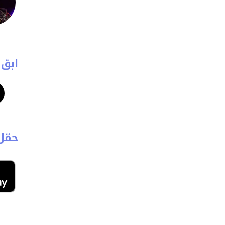
ابق 
حمّل