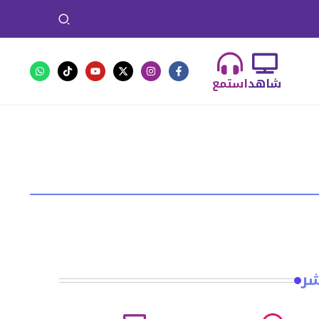
شاهد
استمع
شر