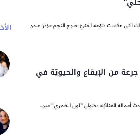
لّي”
الأخب
 التي عكست تنوّعه الفنيّ، طرح النجم عزيز عبدو
 جرعة من الإيقاع والحيويّة في
ث أعماله الغنائيّة بعنوان “لون الخمري” عبر...