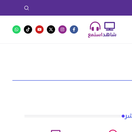
شاهد
استمع
شر