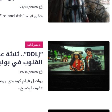
21/12/2025
حقق فيلم “Avatar: Fire and Ash”، الجزء الثالث من سلسلة أفلام الخيال...
متفرقات
“DDLJ”.. ثل
القلوب في بولي
19/10/2025
يواصل فيلم كوميدي روما
عقود، ليصبح...