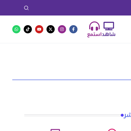
شاهد
استمع
شر