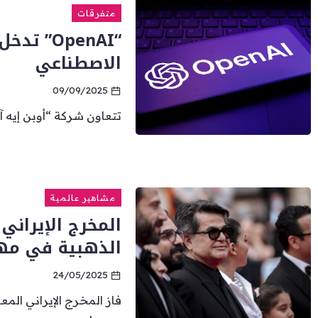
متفرقات
“OpenAI”
الاصطناعي
09/09/2025
تتعاون شركة “أوبن إيه آي- OpenAI” مع شركة إنتاج واستوديو 
مشاهير عالمية
المخرج الإيران
الذهبية في مه
24/05/2025
فاز المخرج الإيراني ال