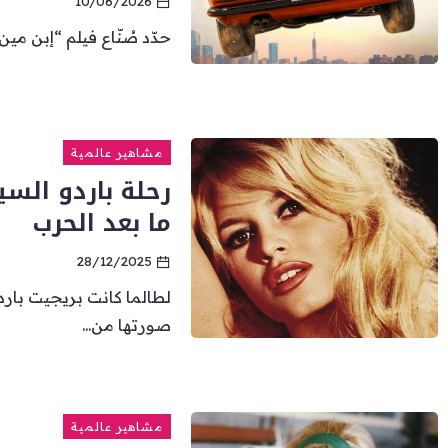
10/06/2026
حدّد صُنّاع فيلم “إبن مي
مشاهير عالمية
رحلة باردو السي
ما بعد الحرب
28/12/2025
لطالما كانت بريجيت باردو
صورتها من...
مشاهير عالمية