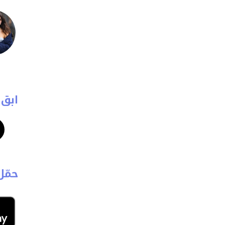
ابق 
حمّل