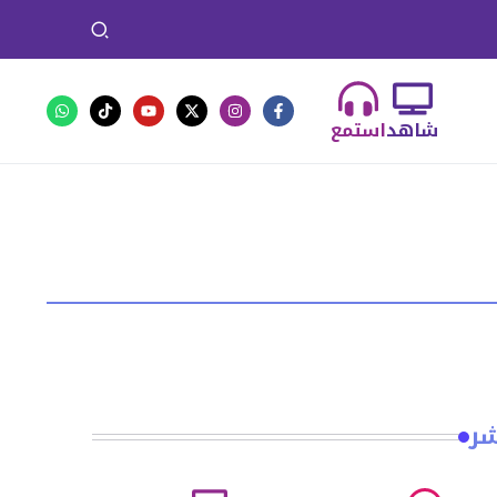
شاهد
استمع
شر