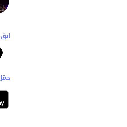
ابق 
حمّل