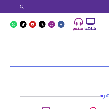
شاهد
استمع
شر