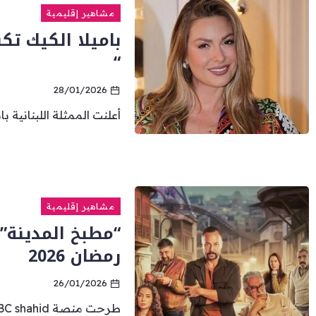
مشاهير إقليمية
باميلا الكيك ت
“
28/01/2026
أعلنت الممثلة اللبنانية 
مشاهير إقليمية
“مطبخ المدينة”…
رمضان 2026
26/01/2026
طرحت منصة MBC shahid إعلانين تشويقيين للمسلسل الرمضاني “مطبخ...