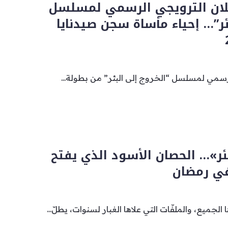
لان الترويجي الرسمي لمسلسل
ئر”… إحياء مأساة سجن صيدنايا
لرسمي لمسلسل “الخروج إلى البئر” من بطولة...
ئر»… الحصان الأسود الذي يفتح
في رمضان
لجميع، والملفّات التي علاها الغبار لسنوات، يطلّ...