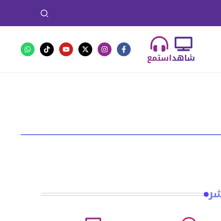
شاهد
استمع
شر