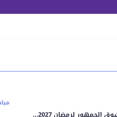
مبا
محمد رمضان يشوق الجمهور لرمضان 2027…