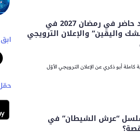
مصطفى محمود حاضر في رمضان 2027 في
ك واليقين” والإعلان الترويجي
ابق 
ملة أبو ذكري عن الإعلان الترويجي الأوّل
حمّل
لسل “عرش الشيطان” في
قصة؟