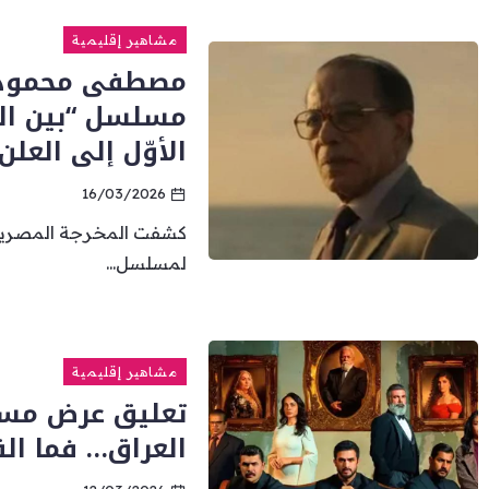
مشاهير إقليمية
مسلسل “بين الش
الأوّل إلى العلن
16/03/2026
كشفت المخرجة المصرية كا
لمسلسل...
مشاهير إقليمية
تعليق عرض مس
العراق… فما ال