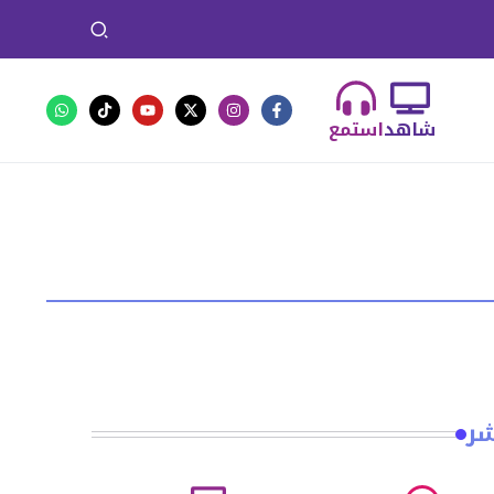
شاهد
استمع
شر