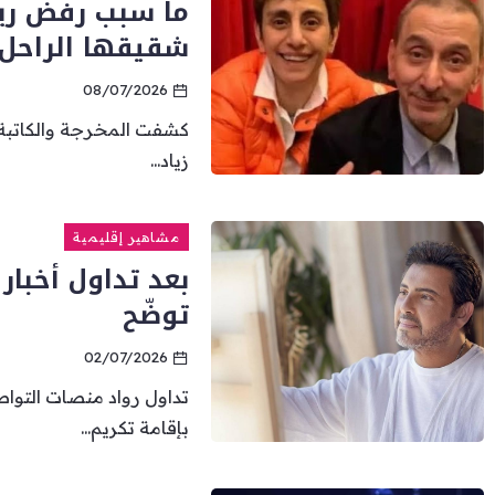
ما سبب رفض ريما
شقيقها الراحل ز
08/07/2026
كشفت المخرجة والكاتبة ا
زياد...
مشاهير إقليمية
بعد تداول أخبا
توضّح
02/07/2026
تداول رواد منصات التواص
بإقامة تكريم...