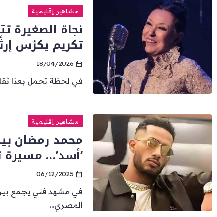
مشاهير إقليمية
نجاة الصغيرة تت
تكريم يكرّس إرثً
18/04/2026
في لحظة تحمل بعدًا ثقافيًا
مشاهير إقليمية
محمد رمضان بين
‘أسد’… مسيرة تت
06/12/2025
في مشهد فني يجمع بين ا
المصري...