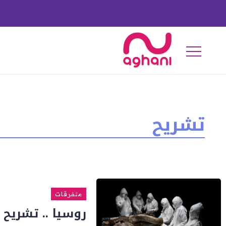
تشريح
متفرقات
روسيا .. تشريح بقايا