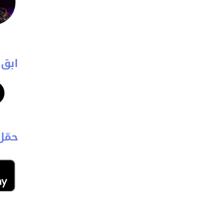
ابق 
حمّل