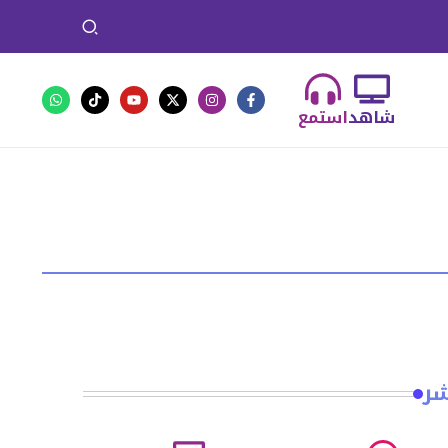
شاهد
استمع
شر