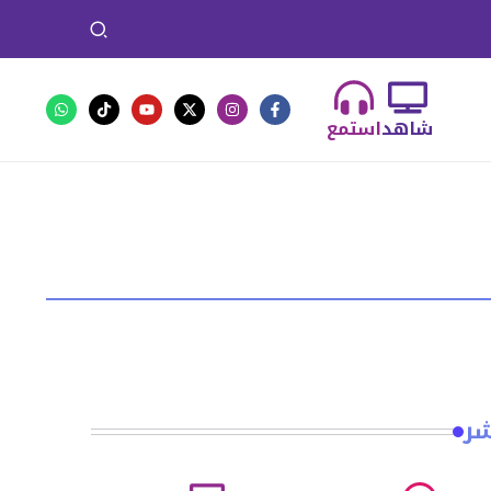
شاهد
استمع
شر