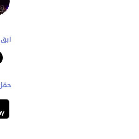
ابق 
حمّل