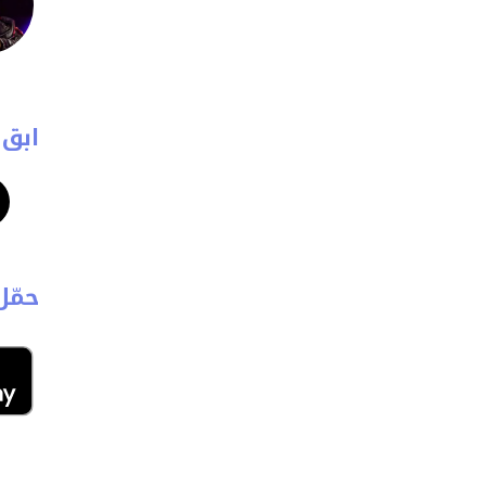
ابق 
حمّل