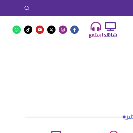
شاهد
استمع
شر