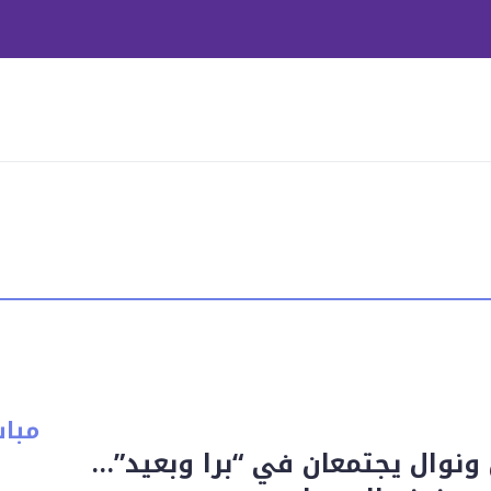
مبا
نوال يجتمعان في “برا وبعيد”…